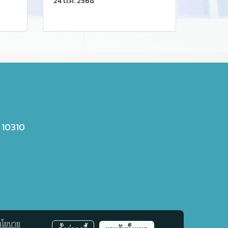
24 ต.ค. 2568
 10310
นโยบาย