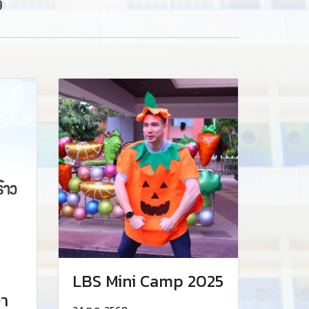
9
LBS Mini Camp 2025
ษา