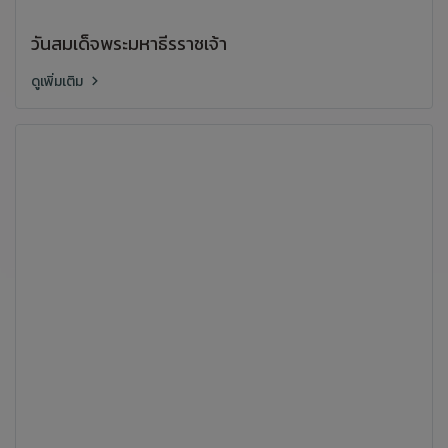
วันสมเด็จพระมหาธีรราชเจ้า
ดูเพิ่มเติม