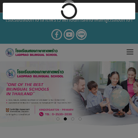
โรงเรียนสองภาษาลาดพร้าว สถาบันการศึกษาหลักสูตรสองภาษา