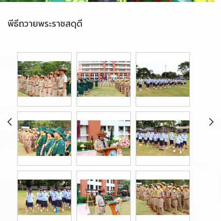
พีธีถวายพระราชสดุดี