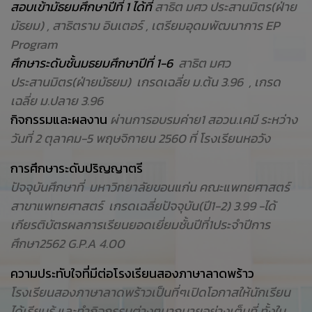
สอบเข้ามัธยมศึกษาปีที่ 1 ได้ที่
สาธิต มศว ประสานมิตร(ฝ่าย
มัธยม) , สาธิตราม อินเตอร์ , เตรียมอุดมพัฒนาการ EP
Program
ศึกษาระดับชั้นมธยมศึกษาปีที่ 1-6
สาธิต มศว
ประสานมิตร(ฝ่ายมัธยม) เกรดเฉลี่ย ม.ต้น 3.96 , เกรด
เฉลี่ย ม.ปลาย 3.96
กิจกรรมและผลงาน
ผ่านการอบรมค่าย1 สอวน.เคมี ระหว่าง
วันที่ 2 ตุลาคม-5 พฤษจิกายน 2560 ที่ โรงเรียนหอวัง
การศึกษาระดับปริญญาตรี
ปัจจุบันศึกษาที่ มหาวิทยาลัยขอนแก่น คณะแพทยศาสตร์
สาขาแพทยศาสตร์ เกรดเฉลี่ยปัจจุบัน(ปี1-2) 3.99 -ได้
เกียรติบัตรผลการเรียนยอดเยี่ยมชั้นปีที่1ประจำปีการ
ศึกษา2562 G.P.A 4.00
ความประทับใจที่มีต่อโรงเรียนสองภาษาลาดพร้าว
โรงเรียนสองภาษาลาดพร้าวเป็นที่ๆเปิดโอกาสให้นักเรียน
ได้เรียนรู้ และทำกิจกรรมต่างๆมากมายอย่างเต็มที่ ทั้งใน