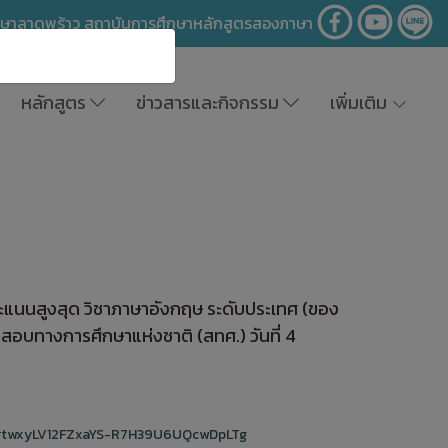
าษาลาดพร้าว สถาบันการศึกษาหลักสูตรสองภาษา
หลักสูตร
ข่าวสารและกิจกรรม
เพิ่มเติม
ีคะแนนสูงสุด วิชาภาษาอังกฤษ ระดับประเทศ (ของ
บทางการศึกษาแห่งชาติ (สทศ.) วันที่ 4
TrtwxyLV12FZxaYS-R7H39U6UQcwDpLTg