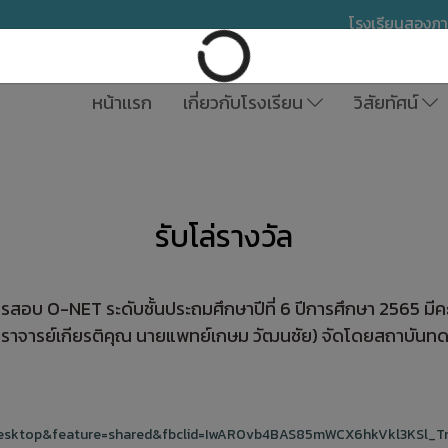
โรงเรียนสองภ
หน้าเเรก
เกี่ยวกับโรงเรียน
วิสัยทัศน์
รับโล่รางวัล
ลการสอบ O-NET ระดับชั้นประถมศึกษาปีที่ 6 ปีการศึกษา 2565 ม
จารย์เกียรติคุณ นายแพทย์เกษม วัฒนชัย) จัดโดยสถาบันทดสอ
desktop&feature=shared&fbclid=IwAR0vb4BAS85mWCX6hkVkl3KSl_