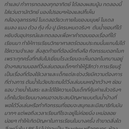
ทำแลป ทำการทดลองทุกอาทิตย์ ได้ลองผสมนู้น ทดลองนี้
ใส่แว่นตานักวิทย์ มองไปรอบๆห้องแลปก็เห็น
กล้องจุลทรรศน์ โมเดลอวัยวะภายในของมนุษย์ โมเดล
แมลง แมง ด้วง กุ้ง กั้ง ปู มีครบหมดจริงๆ ต้นน้ำชอบที่ได้
หยิบจับอุปกรณ์และทดลองเพื่อหาคำตอบของเรื่องที่ได้
เรียนมา ทำให้การเรียนวิทยาศาสตร์ตอนประถมนั้นแทบไม่ได้
ใช้ความจำเลย สิ่งสุดท้ายที่ต้องนึกถึงคือ กิจกรรมดอกโมก
เพราะทุกครั้งที่กลับไปเยี่ยมโรงเรียนจะเห็นดอกโมกบานอยู่
ข้างๆสนามบอลที่วิ่งเล่นตอนเด็กๆทำให้รู้สึกว่า การเรียนรู้
เป็นเรื่องที่ต้องใช้เวลาและเด็กแต่ละช่วงวัยมีความต้องการ
ที่ต่างการ ต้นน้ำในวัยประถมได้วิ่งเล่นบนหญ้ากว้างๆ ซ่อน
แอบ ว่ายน้ำในสระ และได้ใช้ความเป็นเด็กที่คุ้มค่าแล้วจริงๆ
เด็กในวัยเรียนบางคนอาจประสบปัญหาแบบต้นน้ำบ้างที่
พอได้วิ่งเล่นหรือทำกิจกรรมที่ชอบจะสนุกและมีสมาธิกับมัน
มากๆ แต่พอถึงเวลาเรียนทีไรจะอยู่ไม่ค่อยนิ่ง เหม่อลอย
บ่อยๆ ทำให้เกิดปัญหาในการเรียนในบางครั้ง ถ้าขาดสิ่งใด
สิ่งหนึ่งใน LBS ไป ไม่ว่าจะเป็น Teacher หรือคุณครู ห้อง