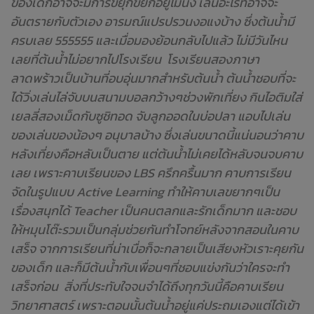
ของเด็กอาจจะมีการขยุกขยิกอยู่ไม่นิ่ง เล่นอะไรที่อาจจะ
อันตรายกับตัวเอง อารมณ์แปรปรวนงอแงบ้าง ซึ่งต้นน้ำมี
ครบเลย 555555 และเมื่อมองย้อนกลับไปแล้ว ไม่มีวันไหน
เลยที่ต้นน้ำไม่อยากไปโรงเรียน โรงเรียนสองภาษา
ลาดพร้าวเป็นบ้านที่อบอุ่นมากสำหรับต้นน้ำ ต้นน้ำชอบที่จะ
ได้วิ่งเล่นไล่จับบนสนามบอลกว้างๆช่วงพักเที่ยง กินไอติมใส่
เยลลี่สองเม็ดกับซูชิทอด จับลูกออดในบ่อปลา แอบไปเล่น
ของเล่นของน้องๆ อนุบาลบ้าง ซึ่งเล่นขนาดนี้แน่นอนว่าคาบ
หลังเที่ยงคือหลับเป็นตาย แต่ต้นน้ำไม่เคยได้หลับจนจบคาบ
เลย เพราะคาบเรียนของ LBS ครึกครื้นมาก คาบการเรียน
จัดในรูปแบบ Active Learning ทำให้คาบเลขยากๆเป็น
เรื่องสนุกได้ Teacher เป็นคนตลกและรักเด็กมาก และชอบ
ให้หมุนโต๊ะรวมเป็นกลุ่มช่วยกันทำโจทย์หลังจากสอนในคาบ
เสร็จ จากการเรียนที่น่าเบื่อก็จะกลายเป็นเสียงหัวเราะคุยกัน
ของเด็ก และก็มีต้นน้ำกับเพื่อนๆที่ชอบแข่งกันว่าใครจะทำ
เสร็จก่อน สิ่งที่ประทับใจจนจำได้ถึงทุกวันนี้คือคาบเรียน
วิทยาศาสตร์ เพราะตอนนั้นต้นน้ำอยู่แค่ประถมเองแต่ได้เข้า